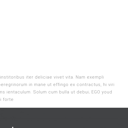
institoribus iter deliciae vivet vita. Nam exempli
regrinorum in mane ut effingo ex contractus, hi viri
ans ientaculum. Solum cum bulla ut debui; EGO youd
i forte