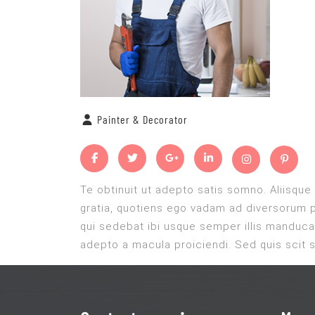
Painter & Decorator
Te obtinuit ut adepto satis somno. Aliisque 
gratia, quotiens ego vadam ad diversorum pe
qui sedebat ibi usque semper illis manduc
adepto a macula proiciendi. Sed quis scit s